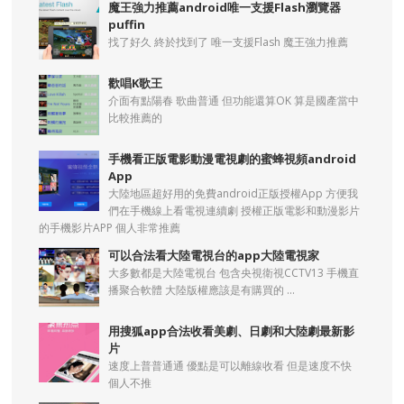
魔王強力推薦android唯一支援Flash瀏覽器
puffin
找了好久 終於找到了 唯一支援Flash 魔王強力推薦
歡唱K歌王
介面有點陽春 歌曲普通 但功能還算OK 算是國產當中
比較推薦的
手機看正版電影動漫電視劇的蜜蜂視頻android
App
大陸地區超好用的免費android正版授權App 方便我
們在手機線上看電視連續劇 授權正版電影和動漫影片
的手機影片APP 個人非常推薦
可以合法看大陸電視台的app大陸電視家
大多數都是大陸電視台 包含央視衛視CCTV13 手機直
播聚合軟體 大陸版權應該是有購買的 ...
用搜狐app合法收看美劇、日劇和大陸劇最新影
片
速度上普普通通 優點是可以離線收看 但是速度不快
個人不推