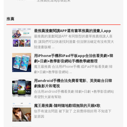
王推薦把這app裝起來
推薦
最推薦漫畫閱讀APP還有書單推薦的漫畫人app
最推薦的漫畫閱讀APP 有同類型的書單推薦很讓人喜
歡 讓我們可以快速找到漫畫 但沒辦法確定有沒有買大
陸漫畫版權 ...
用iPhone手機和iPad平板app合法收看美劇+韓
劇+日劇+教學影音網站手機教學總整理
魔王最推薦 合法用iPhone手機 或iPad平板看美劇 韓
劇+日劇+教學影音網站 ...
用android手機合法免費看電影、英美歐台日韓
劇集影片和電視
合法用android手機看美劇 韓劇+日劇 +教學影音網站
希望對大家有幫助
魔王最推薦-隨時隨地歡唱無限的天籟K歌
似乎有違法問題 被下架了 之前覺得很好用 不知道下
架原因