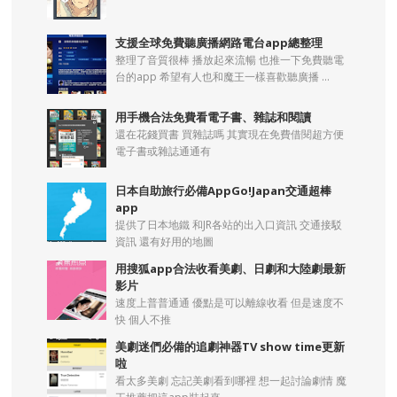
支援全球免費聽廣播網路電台app總整理
整理了音質很棒 播放起來流暢 也推一下免費聽電
台的app 希望有人也和魔王一樣喜歡聽廣播 ...
用手機合法免費看電子書、雜誌和閱讀
還在花錢買書 買雜誌嗎 其實現在免費借閱超方便
電子書或雜誌通通有
日本自助旅行必備AppGo!Japan交通超棒
app
提供了日本地鐵 和JR各站的出入口資訊 交通接駁
資訊 還有好用的地圖
用搜狐app合法收看美劇、日劇和大陸劇最新
影片
速度上普普通通 優點是可以離線收看 但是速度不
快 個人不推
美劇迷們必備的追劇神器TV show time更新
啦
看太多美劇 忘記美劇看到哪裡 想一起討論劇情 魔