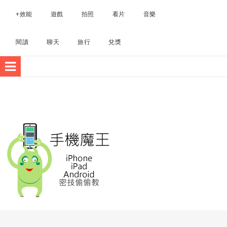
手機app下載整理
+效能
遊戲
拍照
看片
音樂
閱讀
聊天
旅行
兌獎